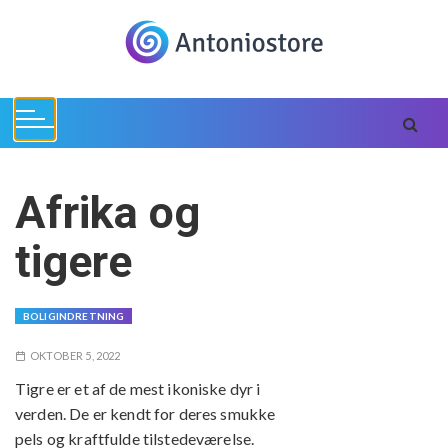
S
k
i
p
t
o
c
o
Afrika og
n
t
tigere
e
n
t
BOLIGINDRETNING
OKTOBER 5, 2022
Tigre er et af de mest ikoniske dyr i
verden. De er kendt for deres smukke
pels og kraftfulde tilstedeværelse.