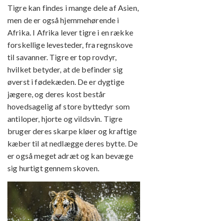
Tigre kan findes i mange dele af Asien,
men de er også hjemmehørende i
Afrika. I Afrika lever tigre i en række
forskellige levesteder, fra regnskove
til savanner. Tigre er top rovdyr,
hvilket betyder, at de befinder sig
øverst i fødekæden. De er dygtige
jægere, og deres kost består
hovedsagelig af store byttedyr som
antiloper, hjorte og vildsvin. Tigre
bruger deres skarpe kløer og kraftige
kæber til at nedlægge deres bytte. De
er også meget adræt og kan bevæge
sig hurtigt gennem skoven.