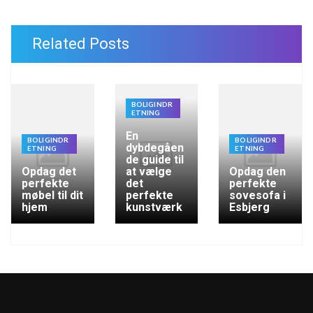
Related Posts
BOLIGINDR
ETNING
En
BOLIGINDR
BOLIGINDR
dybdegåen
ETNING
ETNING
de guide til
Opdag det
at vælge
Opdag den
perfekte
det
perfekte
møbel til dit
perfekte
sovesofa i
hjem
kunstværk
Esbjerg