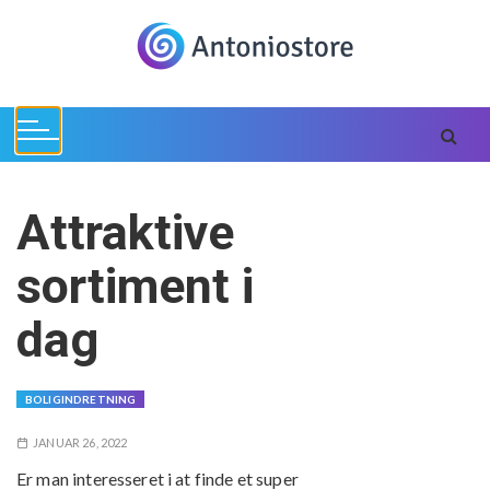
S
k
i
p
t
o
c
o
Attraktive
n
t
sortiment i
e
n
dag
t
BOLIGINDRETNING
JANUAR 26, 2022
Er man interesseret i at finde et super