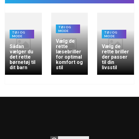
TØJ OG
MODE
TØJ OG
TØJ OG
MODE
MODE
Vælg de
Sådan
rette
Vælg de
vælger du
læsebriller
rette briller
det rette
for optimal
der passer
børnetøj til
komfort og
til din
dit barn
stil
livsstil