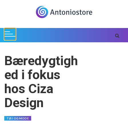
S
k
i
p
t
o
c
o
Bæredygtigh
n
t
ed i fokus
e
n
hos Ciza
t
Design
TØJ OG MODE