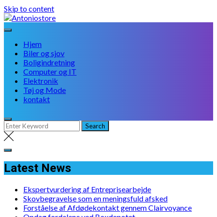
Skip to content
Hjem
Biler og sjov
Boligindretning
Computer og IT
Elektronik
Tøj og Mode
kontakt
Latest News
Ekspertvurdering af Entreprisearbejde
Skovbegravelse som en meningsfuld afsked
Forståelse af Afdødekontakt gennem Clairvoyance
Opdag fordelene ved Boxdepotet