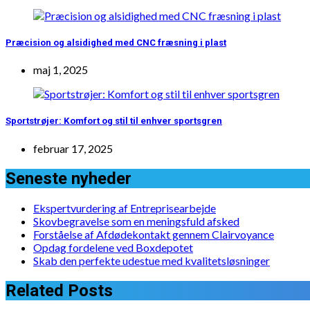
Præcision og alsidighed med CNC fræsning i plast
maj 1, 2025
Sportstrøjer: Komfort og stil til enhver sportsgren
februar 17, 2025
Seneste nyheder
Ekspertvurdering af Entreprisearbejde
Skovbegravelse som en meningsfuld afsked
Forståelse af Afdødekontakt gennem Clairvoyance
Opdag fordelene ved Boxdepotet
Skab den perfekte udestue med kvalitetsløsninger
Related Posts