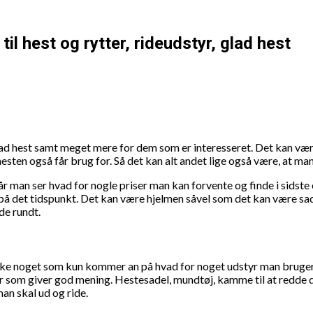
l hest og rytter, rideudstyr, glad hest
, glad hest samt meget mere for dem som er interesseret. Det kan v
hesten også får brug for. Så det kan alt andet lige også være, at m
år man ser hvad for nogle priser man kan forvente og finde i sidste
 på det tidspunkt. Det kan være hjelmen såvel som det kan være sad
de rundt.
ikke noget som kun kommer an på hvad for noget udstyr man bruger. 
styr som giver god mening. Hestesadel, mundtøj, kamme til at redde 
man skal ud og ride.