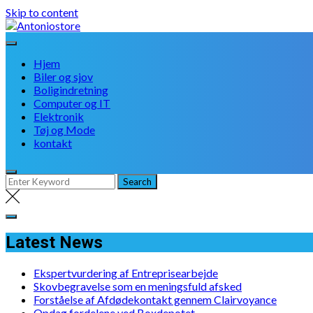
Skip to content
Hjem
Biler og sjov
Boligindretning
Computer og IT
Elektronik
Tøj og Mode
kontakt
Latest News
Ekspertvurdering af Entreprisearbejde
Skovbegravelse som en meningsfuld afsked
Forståelse af Afdødekontakt gennem Clairvoyance
Opdag fordelene ved Boxdepotet