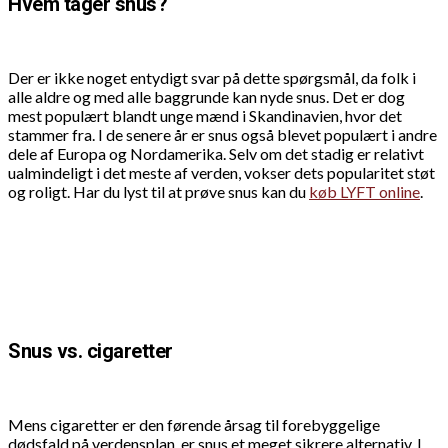
Hvem tager snus?
Der er ikke noget entydigt svar på dette spørgsmål, da folk i
alle aldre og med alle baggrunde kan nyde snus. Det er dog
mest populært blandt unge mænd i Skandinavien, hvor det
stammer fra. I de senere år er snus også blevet populært i andre
dele af Europa og Nordamerika. Selv om det stadig er relativt
ualmindeligt i det meste af verden, vokser dets popularitet støt
og roligt. Har du lyst til at prøve snus kan du
køb LYFT online
.
Snus vs. cigaretter
Mens cigaretter er den førende årsag til forebyggelige
dødsfald på verdensplan, er snus et meget sikrere alternativ. I