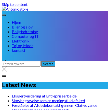
Skip to content
Hjem
Biler og sjov
Boligindretning
Computer og IT
Elektronik
Tøj og Mode
kontakt
Latest News
Ekspertvurdering af Entreprisearbejde
Skovbegravelse som en meningsfuld afsked
Forståelse af Afdødekontakt gennem Clairvoyance
Opdag fordelene ved Boxdepotet