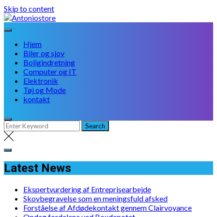
Skip to content
Hjem
Biler og sjov
Boligindretning
Computer og IT
Elektronik
Tøj og Mode
kontakt
Latest News
Ekspertvurdering af Entreprisearbejde
Skovbegravelse som en meningsfuld afsked
Forståelse af Afdødekontakt gennem Clairvoyance
Opdag fordelene ved Boxdepotet