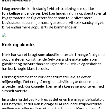
I dag anvendes kork stadig i vid udstrækning i en række
forskellige anvendelser. Det kan findes i alt fra opslagstavler til
byggematerialer. Og efterhånden som folk bliver mere
bevidste om dets miljømæssige fordele, vil kork sandsynligvis
blive endnu mere populært i de kommende år.
Kork og akustik
Kork har været brugt som akustikmateriale i mange år, og dets
popularitet er kun stigende. Selv om andre materialer som
glasfiber og polyurethan har lignende akustiske egenskaber,
har kork nogle klare fordele.
Først og fremmest er kork et naturmateriale, så det er
miljøvenligt. Det er også meget let, hvilket gør det nemt at
arbejde med. Korkpaneler kan nemt skæres og monteres med
simpelt værktøj.
En anden fordel ved kork er, at det er en fremragende isolator.
Det betyder, at det kan bidrage til at reducere støjoverførsel
mellem rum eller mellem etager i en bygning. Kork kan også