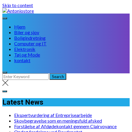
Skip to content
Hjem
Biler og sjov
Boligindretning
Computer og IT
Elektronik
Tøj og Mode
kontakt
Latest News
Ekspertvurdering af Entreprisearbejde
Skovbegravelse som en meningsfuld afsked
Forståelse af Afdødekontakt gennem Clairvoyance
Opdag fordelene ved Boxdepotet