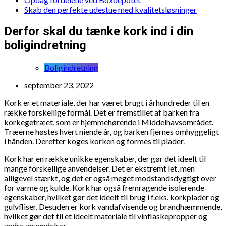
Skab den perfekte udestue med kvalitetsløsninger
Derfor skal du tænke kork ind i din
boligindretning
Boligindretning
september 23, 2022
Kork er et materiale, der har været brugt i århundreder til en
række forskellige formål. Det er fremstillet af barken fra
korkegetræet, som er hjemmehørende i Middelhavsområdet.
Træerne høstes hvert niende år, og barken fjernes omhyggeligt
i hånden. Derefter koges korken og formes til plader.
Kork har en række unikke egenskaber, der gør det ideelt til
mange forskellige anvendelser. Det er ekstremt let, men
alligevel stærkt, og det er også meget modstandsdygtigt over
for varme og kulde. Kork har også fremragende isolerende
egenskaber, hvilket gør det ideelt til brug i f.eks. korkplader og
gulvfliser. Desuden er kork vandafvisende og brandhæmmende,
hvilket gør det til et ideelt materiale til vinflaskepropper og
andre anvendelser.