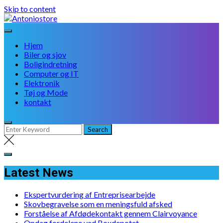
Skip to content
Hjem
Biler og sjov
Boligindretning
Computer og IT
Elektronik
Tøj og Mode
kontakt
Latest News
Ekspertvurdering af Entreprisearbejde
Skovbegravelse som en meningsfuld afsked
Forståelse af Afdødekontakt gennem Clairvoyance
Opdag fordelene ved Boxdepotet