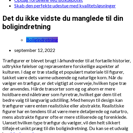
Skab den perfekte udestue med kvalitetsløsninger
Det du ikke vidste du manglede til din
boligindretning
Boligindretning
september 12, 2022
Træfigurer er blevet brugt i århundreder til at fortælle historier,
udtrykke følelser og repræsentere forskellige aspekter af
kulturen. I dag er træ stadig et populært materiale til figurer,
takket være dets varme udseende og naturlige korn. Når du
vælger en træfigur, er det vigtigt at overveje, hvilken type træ
der anvendes. Hårde træsorter som eg og ahorn er mere
holdbare end nåletræer som fyrretræ, hvilket gør dem til et
bedre valg til langvarig udstilling. Med hensyn til design kan
træfigurer være enten realistiske eller abstrakte. Realistiske
figurer har en tendens til at være mere detaljerede og naturtro,
mens abstrakte figurer ofte er mere stiliserede og forenklede.
Uanset hvilken type træfigur du vælger, vil den helt sikkert
tilføje et unikt præg til din boligindretning. Du kan se et udvalg