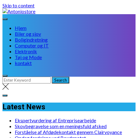
Skip to content
Hjem
Biler og sjov
Boligindretning
Computer og IT
Elektronik
Tøj og Mode
kontakt
Latest News
Ekspertvurdering af Entreprisearbejde
Skovbegravelse som en meningsfuld afsked
Forståelse af Afdødekontakt gennem Clairvoyance
Opdag fordelene ved Boxdepotet