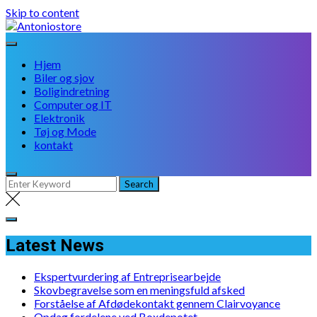
Skip to content
Hjem
Biler og sjov
Boligindretning
Computer og IT
Elektronik
Tøj og Mode
kontakt
Latest News
Ekspertvurdering af Entreprisearbejde
Skovbegravelse som en meningsfuld afsked
Forståelse af Afdødekontakt gennem Clairvoyance
Opdag fordelene ved Boxdepotet