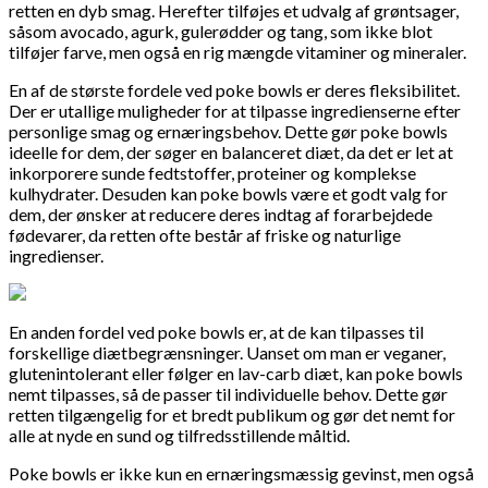
retten en dyb smag. Herefter tilføjes et udvalg af grøntsager,
såsom avocado, agurk, gulerødder og tang, som ikke blot
tilføjer farve, men også en rig mængde vitaminer og mineraler.
En af de største fordele ved poke bowls er deres fleksibilitet.
Der er utallige muligheder for at tilpasse ingredienserne efter
personlige smag og ernæringsbehov. Dette gør poke bowls
ideelle for dem, der søger en balanceret diæt, da det er let at
inkorporere sunde fedtstoffer, proteiner og komplekse
kulhydrater. Desuden kan poke bowls være et godt valg for
dem, der ønsker at reducere deres indtag af forarbejdede
fødevarer, da retten ofte består af friske og naturlige
ingredienser.
En anden fordel ved poke bowls er, at de kan tilpasses til
forskellige diætbegrænsninger. Uanset om man er veganer,
glutenintolerant eller følger en lav-carb diæt, kan poke bowls
nemt tilpasses, så de passer til individuelle behov. Dette gør
retten tilgængelig for et bredt publikum og gør det nemt for
alle at nyde en sund og tilfredsstillende måltid.
Poke bowls er ikke kun en ernæringsmæssig gevinst, men også