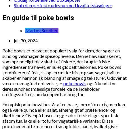
Skab den perfekte udestue med kvalitetsløsninger
En guide til poke bowls
Mad og Sundhed
juli 30, 2024
Poke bowls er blevet et populært valg for dem, der søger en
sund og velsmagende spiseoplevelse. Denne hawaiianske ret,
som oprindeligt blev skabt af fiskere, der brugte friske
ingredienser fra havet, er nu et globalt fænomen. Poke bowls
kombinerer rå fisk, ris og en række friske grøntsager, hvilket
skaber en harmonisk blanding af smage og teksturer. Udover at
være en smagfuld oplevelse, er
poke bowls
også kendt for
deres sundhedsmæssige fordele, da de indeholder
næringsstoffer, som kroppen har brug for.
En typisk poke bowl består af en base, som ofte er ris, men kan
også være quinoa eller salat, afhængigt af præferencer og
diætbehov. Ovenpå basen lægges der forskellige typer fisk,
såsom tun, laks eller tofu for vegetariske varianter. Disse
proteiner er ofte marineret i smagfulde saucer, hvilket giver