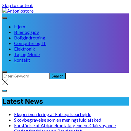
Skip to content
Hjem
Biler og sjov
Boligindretning
Computer og IT
Elektronik
Tøj og Mode
kontakt
Latest News
Ekspertvurdering af Entreprisearbejde
Skovbegravelse som en meningsfuld afsked
Forståelse af Afdødekontakt gennem Clairvoyance
Opdag fordelene ved Boxdepotet