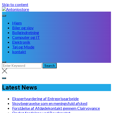
Skip to content
Hjem
Biler og sjov
Boligindretning
Computer og IT
Elektronik
Tøj og Mode
kontakt
Latest News
Ekspertvurdering af Entreprisearbejde
Skovbegravelse som en meningsfuld afsked
Forståelse af Afdødekontakt gennem Clairvoyance
Opdag fordelene ved Boxdepotet