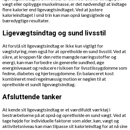
vægt eller opbygge muskelmasse, er det nødvendigt at indtage
flere kalorier end ligevægtsindtaget. Ved at justere
kalorieindtaget i små trin kan man opnå langsigtede og
bæredygtige resultater.
Ligevægtsindtag og sund livsstil
At forstå sit ligevægtsindtag er ikke kun vigtigt for
vægtstyring, men også for at opretholde en sund livsstil. Ved at
sikre, at kroppen får den rette mængde næringsstoffer og
energi, kan man forbedre sin generelle sundhed, øge
energiniveauet og reducere risikoen for livsstilssygdomme som
fedme, diabetes og hjertesygdomme. En balanceret kost
kombineret med regelmæssig motion er nøglen til at
opretholde et sundt ligevægtsindtag.
Afsluttende tanker
At kende sit ligevægtsindtag er et værdifuldt værktøj i
bestræbelserne på at opnå og opretholde en sund vægt. Ved at
tage højde for individuelle faktorer som alder, køn, vægt og
aktivitetsniveau kan man tilpasse sit kalorieindtag for at nå sine