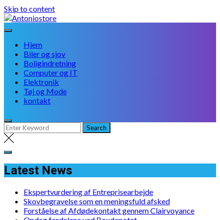
Skip to content
Hjem
Biler og sjov
Boligindretning
Computer og IT
Elektronik
Tøj og Mode
kontakt
Latest News
Ekspertvurdering af Entreprisearbejde
Skovbegravelse som en meningsfuld afsked
Forståelse af Afdødekontakt gennem Clairvoyance
Opdag fordelene ved Boxdepotet