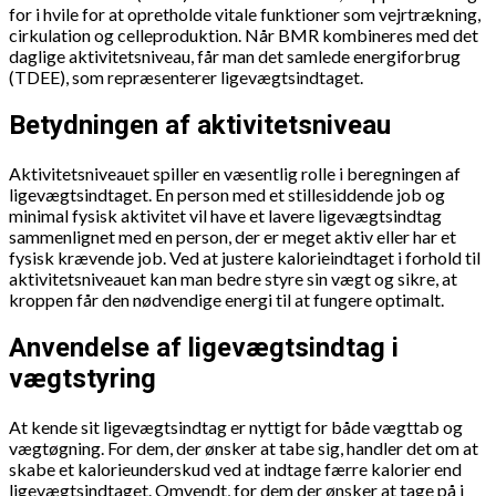
for i hvile for at opretholde vitale funktioner som vejrtrækning,
cirkulation og celleproduktion. Når BMR kombineres med det
daglige aktivitetsniveau, får man det samlede energiforbrug
(TDEE), som repræsenterer ligevægtsindtaget.
Betydningen af aktivitetsniveau
Aktivitetsniveauet spiller en væsentlig rolle i beregningen af
ligevægtsindtaget. En person med et stillesiddende job og
minimal fysisk aktivitet vil have et lavere ligevægtsindtag
sammenlignet med en person, der er meget aktiv eller har et
fysisk krævende job. Ved at justere kalorieindtaget i forhold til
aktivitetsniveauet kan man bedre styre sin vægt og sikre, at
kroppen får den nødvendige energi til at fungere optimalt.
Anvendelse af ligevægtsindtag i
vægtstyring
At kende sit ligevægtsindtag er nyttigt for både vægttab og
vægtøgning. For dem, der ønsker at tabe sig, handler det om at
skabe et kalorieunderskud ved at indtage færre kalorier end
ligevægtsindtaget. Omvendt, for dem der ønsker at tage på i