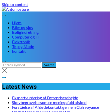
Skip to content
Hjem
Biler og sjov
Boligindretning
Computer og IT
Elektronik
Tøj og Mode
kontakt
Latest News
Ekspertvurdering af Entreprisearbejde
Skovbegravelse som en meningsfuld afsked
Forståelse af Afdødekontakt gennem Clairvoyance
Opdag fordelene ved Boxdepotet