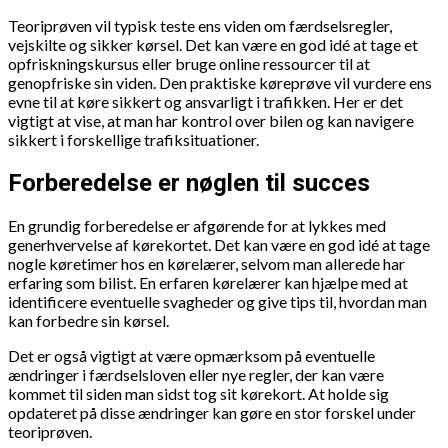
Teoriprøven vil typisk teste ens viden om færdselsregler,
vejskilte og sikker kørsel. Det kan være en god idé at tage et
opfriskningskursus eller bruge online ressourcer til at
genopfriske sin viden. Den praktiske køreprøve vil vurdere ens
evne til at køre sikkert og ansvarligt i trafikken. Her er det
vigtigt at vise, at man har kontrol over bilen og kan navigere
sikkert i forskellige trafiksituationer.
Forberedelse er nøglen til succes
En grundig forberedelse er afgørende for at lykkes med
generhvervelse af kørekortet. Det kan være en god idé at tage
nogle køretimer hos en kørelærer, selvom man allerede har
erfaring som bilist. En erfaren kørelærer kan hjælpe med at
identificere eventuelle svagheder og give tips til, hvordan man
kan forbedre sin kørsel.
Det er også vigtigt at være opmærksom på eventuelle
ændringer i færdselsloven eller nye regler, der kan være
kommet til siden man sidst tog sit kørekort. At holde sig
opdateret på disse ændringer kan gøre en stor forskel under
teoriprøven.