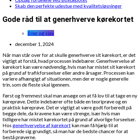
Skab den perfekte udestue med kvalitetsløsninger
Gode råd til at generhverve kørekortet
Biler og sjov
december 1, 2024
Når man står over for at skulle generhverve sit kørekort, er det
vigtigt at forstå, hvad processen indebærer. Generhvervelse af
kørekort kan være nødvendig, hvis man har mistet sit kørekort
på grund af trafikforseelser eller andre årsager. Processen kan
variere afhængigt af situationen, men der er nogle generelle
trin, som de fleste skal igennem.
Først og fremmest skal man ansøge om at få lov til at tage en ny
køreprøve. Dette indebærer ofte både en teoriprøve og en
praktisk køreprøve. Det er vigtigt at være godt forberedt på
begge dele, da kravene kan være strenge, især hvis man
tidligere har mistet kørekortet på grund af alvorlige forseelser.
Hos
generhvervelse af kørekort
kan man få hjælp til at
forberede sig grundigt, så man har de bedste chancer for at
bestå prøverne.