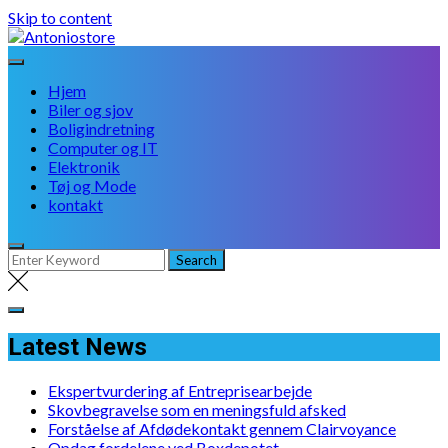
Skip to content
Hjem
Biler og sjov
Boligindretning
Computer og IT
Elektronik
Tøj og Mode
kontakt
Latest News
Ekspertvurdering af Entreprisearbejde
Skovbegravelse som en meningsfuld afsked
Forståelse af Afdødekontakt gennem Clairvoyance
Opdag fordelene ved Boxdepotet