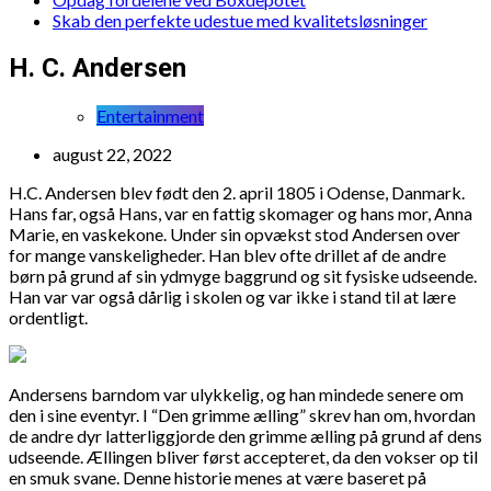
Skab den perfekte udestue med kvalitetsløsninger
H. C. Andersen
Entertainment
august 22, 2022
H.C. Andersen blev født den 2. april 1805 i Odense, Danmark.
Hans far, også Hans, var en fattig skomager og hans mor, Anna
Marie, en vaskekone. Under sin opvækst stod Andersen over
for mange vanskeligheder. Han blev ofte drillet af de andre
børn på grund af sin ydmyge baggrund og sit fysiske udseende.
Han var var også dårlig i skolen og var ikke i stand til at lære
ordentligt.
Andersens barndom var ulykkelig, og han mindede senere om
den i sine eventyr. I “Den grimme ælling” skrev han om, hvordan
de andre dyr latterliggjorde den grimme ælling på grund af dens
udseende. Ællingen bliver først accepteret, da den vokser op til
en smuk svane. Denne historie menes at være baseret på