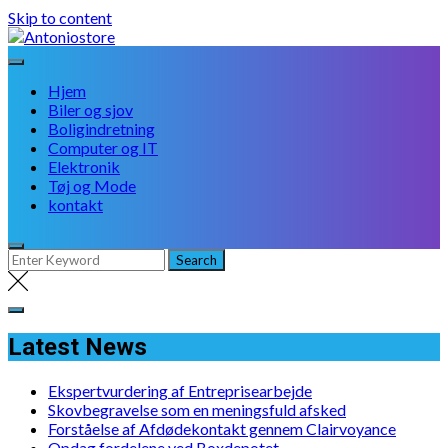
Skip to content
Hjem
Biler og sjov
Boligindretning
Computer og IT
Elektronik
Tøj og Mode
kontakt
Latest News
Ekspertvurdering af Entreprisearbejde
Skovbegravelse som en meningsfuld afsked
Forståelse af Afdødekontakt gennem Clairvoyance
Opdag fordelene ved Boxdepotet