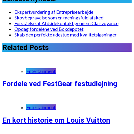
Ekspertvurdering af Entreprisearbejde
Skovbegravelse som en meningsfuld afsked
Forståelse af Afdødekontakt gennem Clairvoyance
Opdag fordelene ved Boxdepotet
Skab den perfekte udestue med kvalitetsløsninger
Related Posts
Entertainment
Fordele ved FestGear festudlejning
Entertainment
En kort historie om Louis Vuitton