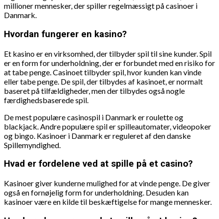
millioner mennesker, der spiller regelmæssigt på casinoer i
Danmark.
Hvordan fungerer en kasino?
Et kasino er en virksomhed, der tilbyder spil til sine kunder. Spil
er en form for underholdning, der er forbundet med en risiko for
at tabe penge. Casinoet tilbyder spil, hvor kunden kan vinde
eller tabe penge. De spil, der tilbydes af kasinoet, er normalt
baseret på tilfældigheder, men der tilbydes også nogle
færdighedsbaserede spil.
De mest populære casinospil i Danmark er roulette og
blackjack. Andre populære spil er spilleautomater, videopoker
og bingo. Kasinoer i Danmark er reguleret af den danske
Spillemyndighed.
Hvad er fordelene ved at spille på et casino?
Kasinoer giver kunderne mulighed for at vinde penge. De giver
også en fornøjelig form for underholdning. Desuden kan
kasinoer være en kilde til beskæftigelse for mange mennesker.