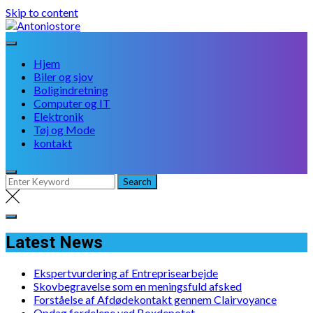
Skip to content
Hjem
Biler og sjov
Boligindretning
Computer og IT
Elektronik
Tøj og Mode
kontakt
Latest News
Ekspertvurdering af Entreprisearbejde
Skovbegravelse som en meningsfuld afsked
Forståelse af Afdødekontakt gennem Clairvoyance
Opdag fordelene ved Boxdepotet