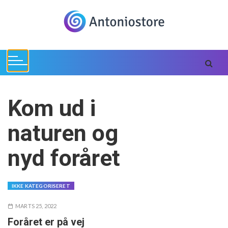
S
k
i
p
t
o
c
o
Kom ud i
n
t
naturen og
e
n
nyd foråret
t
IKKE KATEGORISERET
MARTS 25, 2022
Foråret er på vej