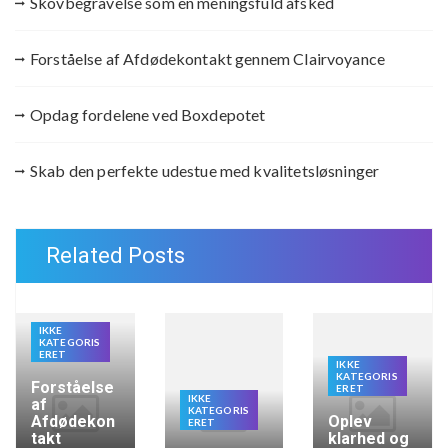
Skovbegravelse som en meningsfuld afsked
Forståelse af Afdødekontakt gennem Clairvoyance
Opdag fordelene ved Boxdepotet
Skab den perfekte udestue med kvalitetsløsninger
Related Posts
IKKE
KATEGORIS
ERET
IKKE
KATEGORIS
Forståelse
ERET
IKKE
af
KATEGORIS
Afdødekon
Oplev
ERET
takt
klarhed og