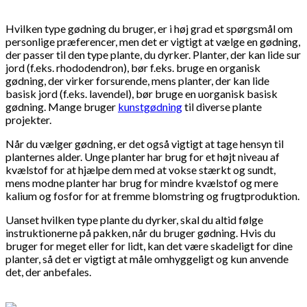
Hvilken type gødning du bruger, er i høj grad et spørgsmål om
personlige præferencer, men det er vigtigt at vælge en gødning,
der passer til den type plante, du dyrker. Planter, der kan lide sur
jord (f.eks. rhododendron), bør f.eks. bruge en organisk
gødning, der virker forsurende, mens planter, der kan lide
basisk jord (f.eks. lavendel), bør bruge en uorganisk basisk
gødning. Mange bruger
kunstgødning
til diverse plante
projekter.
Når du vælger gødning, er det også vigtigt at tage hensyn til
planternes alder. Unge planter har brug for et højt niveau af
kvælstof for at hjælpe dem med at vokse stærkt og sundt,
mens modne planter har brug for mindre kvælstof og mere
kalium og fosfor for at fremme blomstring og frugtproduktion.
Uanset hvilken type plante du dyrker, skal du altid følge
instruktionerne på pakken, når du bruger gødning. Hvis du
bruger for meget eller for lidt, kan det være skadeligt for dine
planter, så det er vigtigt at måle omhyggeligt og kun anvende
det, der anbefales.