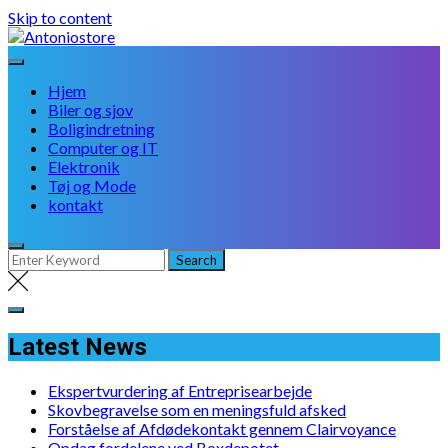
Skip to content
Hjem
Biler og sjov
Boligindretning
Computer og IT
Elektronik
Tøj og Mode
kontakt
Latest News
Ekspertvurdering af Entreprisearbejde
Skovbegravelse som en meningsfuld afsked
Forståelse af Afdødekontakt gennem Clairvoyance
Opdag fordelene ved Boxdepotet