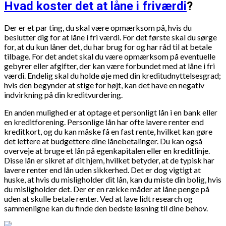
Hvad koster det at låne i friværdi
?
Der er et par ting, du skal være opmærksom på, hvis du
beslutter dig for at låne i fri værdi. For det første skal du sørge
for, at du kun låner det, du har brug for og har råd til at betale
tilbage. For det andet skal du være opmærksom på eventuelle
gebyrer eller afgifter, der kan være forbundet med at låne i fri
værdi. Endelig skal du holde øje med din kreditudnyttelsesgrad;
hvis den begynder at stige for højt, kan det have en negativ
indvirkning på din kreditvurdering.
En anden mulighed er at optage et personligt lån i en bank eller
en kreditforening. Personlige lån har ofte lavere renter end
kreditkort, og du kan måske få en fast rente, hvilket kan gøre
det lettere at budgettere dine lånebetalinger. Du kan også
overveje at bruge et lån på egenkapitalen eller en kreditlinje.
Disse lån er sikret af dit hjem, hvilket betyder, at de typisk har
lavere renter end lån uden sikkerhed. Det er dog vigtigt at
huske, at hvis du misligholder dit lån, kan du miste din bolig, hvis
du misligholder det. Der er en række måder at låne penge på
uden at skulle betale renter. Ved at lave lidt research og
sammenligne kan du finde den bedste løsning til dine behov.