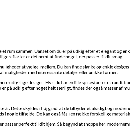
e et rum sammen. Uanset om du er på udkig efter et elegant og enke
e stilarter er det nemt at finde noget, der passer til dit smag.
uligheder at vælge imellem. Du kan finde slanke og enkle designs af
af muligheder med interessante detaljer eller unikke former.
re udførlige designs. Hvis du har en lille spisestue, er et rundt b
 er på udkig efter noget helt særligt, findes der også masser af mul
 år. Dette skyldes i høj grad, at de tilbyder et alsidigt og mode
 nogle tilfælde. De kan også fås i en række forskellige materialer
der passer perfekt til dit hjem. Så begynd at shoppe her:
modernemo