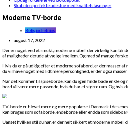
Skab den perfekte udestue med kvalitetsløsninger
Moderne TV-borde
Boligindretning
august 17, 2022
Der er noget ved et smukt, moderne møbel, der virkelig kan bind
af muligheder derude at vælge imellem. Og med så mange forskellig
Hvis du er på udkig efter et moderne sofabord, er der masser af m
du vil have noget med lidt mere personlighed, er der også masser 
Når det kommer til spiseborde, kan du igen finde både enkle og me
bord vil være mere passende, hvis du har et større rum. Og hvis du
TV-borde er blevet mere og mere populære i Danmark i de seneste
kan bruges som sofaborde, endeborde eller endda som sideboards i
Uanset hvilken stil du har, er der helt sikkert et moderne møbel, 