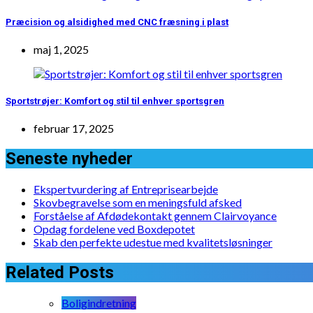
Præcision og alsidighed med CNC fræsning i plast
maj 1, 2025
Sportstrøjer: Komfort og stil til enhver sportsgren
februar 17, 2025
Seneste nyheder
Ekspertvurdering af Entreprisearbejde
Skovbegravelse som en meningsfuld afsked
Forståelse af Afdødekontakt gennem Clairvoyance
Opdag fordelene ved Boxdepotet
Skab den perfekte udestue med kvalitetsløsninger
Related Posts
Boligindretning