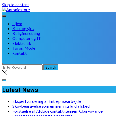
Skip to content
Hjem
Biler og sjov
Boligindretning
Computer og IT
Elektronik
Tøj og Mode
kontakt
Latest News
Ekspertvurdering af Entreprisearbejde
Skovbegravelse som en meningsfuld afsked
Forståelse af Afdødekontakt gennem Clairvoyance
Opdag fordelene ved Boxdepotet