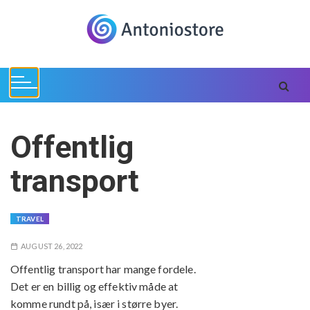
S
k
i
p
t
o
c
o
Offentlig
n
t
transport
e
n
t
TRAVEL
AUGUST 26, 2022
Offentlig transport har mange fordele.
Det er en billig og effektiv måde at
komme rundt på, især i større byer.