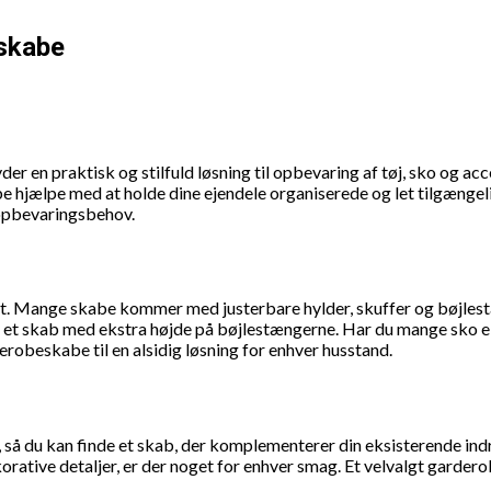
skabe
r en praktisk og stilfuld løsning til opbevaring af tøj, sko og acc
e hjælpe med at holde dine ejendele organiserede og let tilgængeli
e opbevaringsbehov.
et. Mange skabe kommer med justerbare hylder, skuffer og bøjlestæ
 et skab med ekstra højde på bøjlestængerne. Har du mange sko eller
obeskabe til en alsidig løsning for enhver husstand.
r, så du kan finde et skab, der komplementerer din eksisterende in
orative detaljer, er der noget for enhver smag. Et velvalgt garder