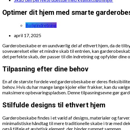
Optimer dit hjem med smarte garderobe
Boligindretning
april 17, 2025
Garderobeskabe er en uundværlig del af ethvert hjem, da de tilbyde
soveværelset eller et mindre skab til entréen, kan garderobeskab
det perfekte skab, der passer til din indretning og opfylder din
Tilpasning efter dine behov
En af de største fordele ved garderobeskabe er deres fleksibilit
behov. Hvis du har mange lange kjoler eller frakker, kan du vælge
maksimere opbevaringspladsen. Denne tilpasningsevne gør garder
Stilfulde designs til ethvert hjem
Garderobeskabe findes i et væld af designs, materialer og farve
minimalistiske håndtag til mere traditionelle skabe i træ med dek
også tilføje et æstetisk element, der binder rummet sammen.