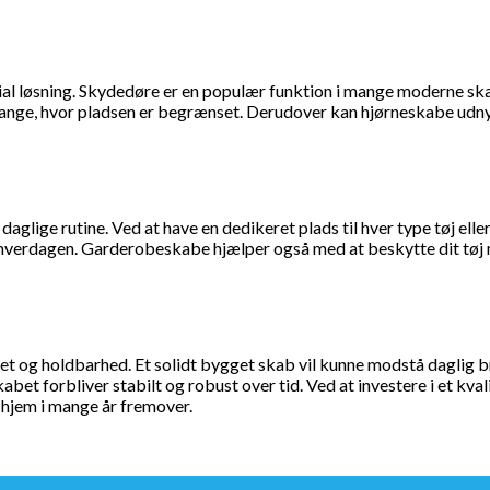
løsning. Skydedøre er en populær funktion i mange moderne skabe
gange, hvor pladsen er begrænset. Derudover kan hjørneskabe udnyt
glige rutine. Ved at have en dedikeret plads til hver type tøj eller 
 hverdagen. Garderobeskabe hjælper også med at beskytte dit tøj m
itet og holdbarhed. Et solidt bygget skab vil kunne modstå daglig b
abet forbliver stabilt og robust over tid. Ved at investere i et kv
 hjem i mange år fremover.