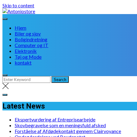
Skip to content
Hjem
Biler og sjov
Boligindretning
Computer og IT
Elektronik
Tøj og Mode
kontakt
Latest News
Ekspertvurdering af Entreprisearbejde
Skovbegravelse som en meningsfuld afsked
Forståelse af Afdødekontakt gennem Clairvoyance
Opdag fordelene ved Boxdepotet