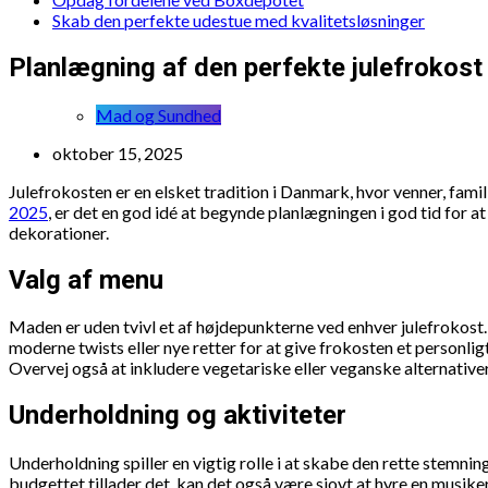
Skab den perfekte udestue med kvalitetsløsninger
Planlægning af den perfekte julefrokost
Mad og Sundhed
oktober 15, 2025
Julefrokosten er en elsket tradition i Danmark, hvor venner, fami
2025
, er det en god idé at begynde planlægningen i god tid for a
dekorationer.
Valg af menu
Maden er uden tvivl et af højdepunkterne ved enhver julefrokost. 
moderne twists eller nye retter for at give frokosten et personli
Overvej også at inkludere vegetariske eller veganske alternative
Underholdning og aktiviteter
Underholdning spiller en vigtig rolle i at skabe den rette stemni
budgettet tillader det, kan det også være sjovt at hyre en musike