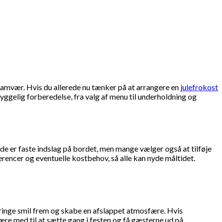
 samvær. Hvis du allerede nu tænker på at arrangere en
julefrokost
hyggelig forberedelse, fra valg af menu til underholdning og
nde er faste indslag på bordet, men mange vælger også at tilføje
erencer og eventuelle kostbehov, så alle kan nyde måltidet.
 bringe smil frem og skabe en afslappet atmosfære. Hvis
ære med til at sætte gang i festen og få gæsterne ud på