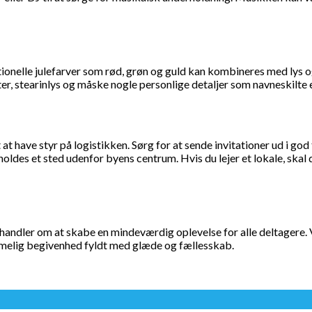
itionelle julefarver som rød, grøn og guld kan kombineres med lys
r, stearinlys og måske nogle personlige detaljer som navneskilte e
 at have styr på logistikken. Sørg for at sende invitationer ud i go
des et sted udenfor byens centrum. Hvis du lejer et lokale, skal du 
andler om at skabe en mindeværdig oplevelse for alle deltagere. V
emmelig begivenhed fyldt med glæde og fællesskab.