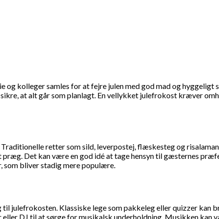
lie og kolleger samles for at fejre julen med god mad og hyggeligt
t sikre, at alt går som planlagt. En vellykket julefrokost kræver om
Traditionelle retter som sild, leverpostej, flæskesteg og risalama
gt præg. Det kan være en god idé at tage hensyn til gæsternes præf
r, som bliver stadig mere populære.
ng til julefrokosten. Klassiske lege som pakkeleg eller quizzer kan
r eller DJ til at sørge for musikalsk underholdning. Musikken kan v