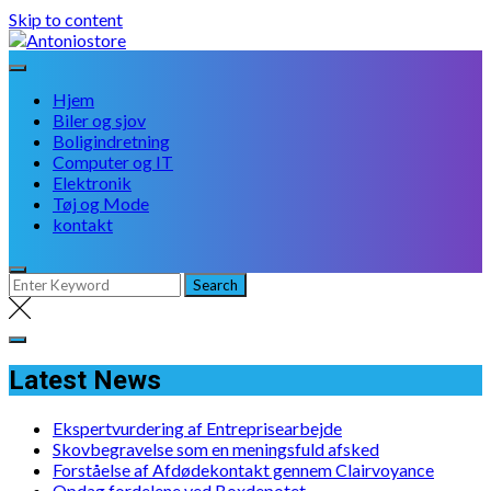
Skip to content
Hjem
Biler og sjov
Boligindretning
Computer og IT
Elektronik
Tøj og Mode
kontakt
Latest News
Ekspertvurdering af Entreprisearbejde
Skovbegravelse som en meningsfuld afsked
Forståelse af Afdødekontakt gennem Clairvoyance
Opdag fordelene ved Boxdepotet