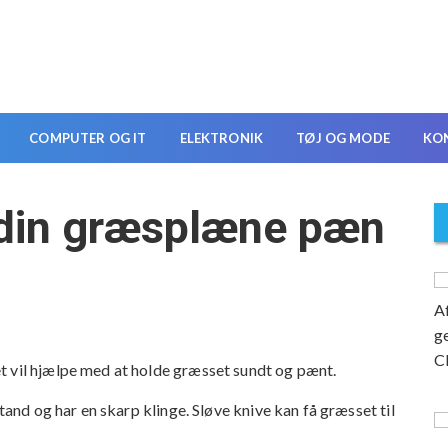
COMPUTER OG IT
ELEKTRONIK
TØJ OG MODE
KO
 din græsplæne pæn
t vil hjælpe med at holde græsset sundt og pænt.
stand og har en skarp klinge. Sløve knive kan få græsset til