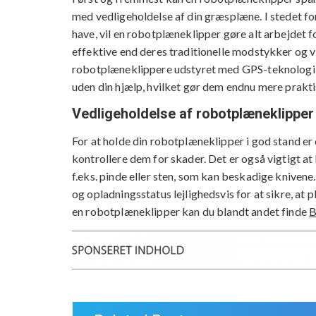
med vedligeholdelse af din græsplæne. I stedet for
have, vil en robotplæneklipper gøre alt arbejdet 
effektive end deres traditionelle modstykker og vi
robotplæneklippere udstyret med GPS-teknologi, s
uden din hjælp, hvilket gør dem endnu mere prakti
Vedligeholdelse af robotplæneklipper
For at holde din robotplæneklipper i god stand er
kontrollere dem for skader. Det er også vigtigt a
f.eks. pinde eller sten, som kan beskadige knivene
og opladningsstatus lejlighedsvis for at sikre, at p
en robotplæneklipper kan du blandt andet finde
B