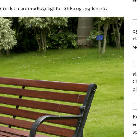
 gøre det mere modtageligt for tørke og sygdomme.