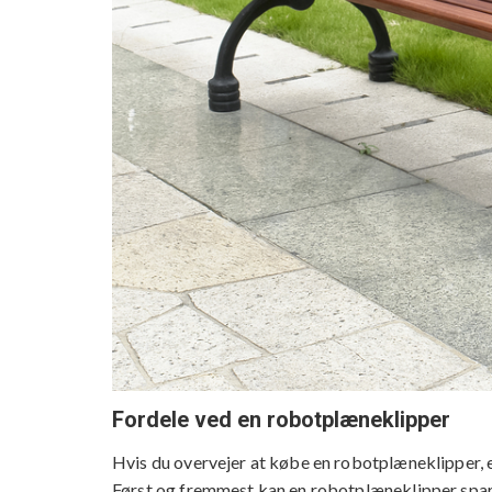
Fordele ved en robotplæneklipper
Hvis du overvejer at købe en robotplæneklipper, 
Først og fremmest kan en robotplæneklipper spar