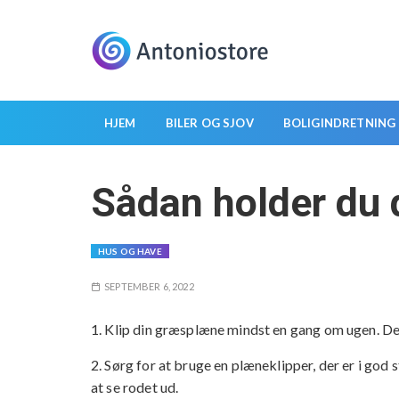
S
k
i
p
t
o
HJEM
BILER OG SJOV
BOLIGINDRETNING
c
o
Sådan holder du
n
t
e
HUS OG HAVE
n
t
SEPTEMBER 6, 2022
1. Klip din græsplæne mindst en gang om ugen. De
2. Sørg for at bruge en plæneklipper, der er i god 
at se rodet ud.