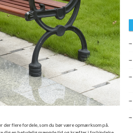
er der flere fordele, som du bør være opmærksom på.
e dig en betydelig mængde tid og kræfter i forbindelse