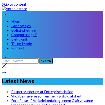
Skip to content
Hjem
Biler og sjov
Boligindretning
Computer og IT
Elektronik
Tøj og Mode
kontakt
Latest News
Ekspertvurdering af Entreprisearbejde
Skovbegravelse som en meningsfuld afsked
Forståelse af Afdødekontakt gennem Clairvoyance
Opdag fordelene ved Boxdepotet