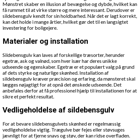
Mønstret skaber en illusion af bevægelse og dybde, hvilket kan
få rummet til at virke større og mere interessant. Derudover er
sildebensgulv kendt for sin holdbarhed. Når det er lagt korrekt,
kan det holde i mange årtier, hvilket gør det til en langsigtet
investering for boligejere.
Materialer og installation
Sildebensgulv kan laves af forskellige træsorter, herunder
egetræ, ask og valnød, som hver især har deres unikke
udseende og egenskaber. Egetræ er et populært valg på grund
af dets styrke og naturlige skønhed. Installation af
sildebensgulv kræver præcision og erfaring, da mønsteret skal
lægges nøjagtigt for at opnå det ønskede udseende. Det
anbefales derfor at få professionel hjælp til installationen for at
sikre et perfekt resultat.
Vedligeholdelse af sildebensgulv
For at bevare sildebensgulvets skønhed er regelmæssig
vedligeholdelse vigtig. Trægulve bør fejes eller støvsuges
jævnligt for at fjerne snavs og støv, der kan ridse overfladen.