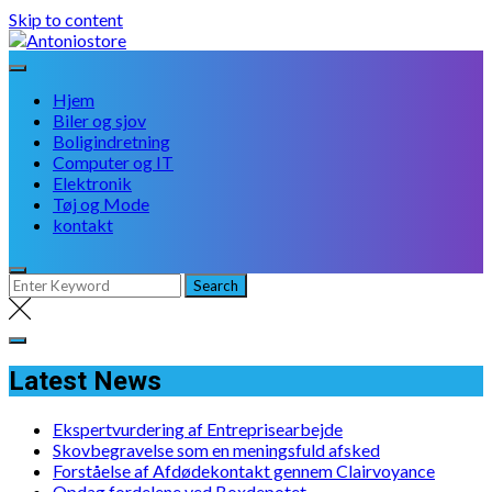
Skip to content
Hjem
Biler og sjov
Boligindretning
Computer og IT
Elektronik
Tøj og Mode
kontakt
Latest News
Ekspertvurdering af Entreprisearbejde
Skovbegravelse som en meningsfuld afsked
Forståelse af Afdødekontakt gennem Clairvoyance
Opdag fordelene ved Boxdepotet