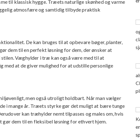
isme til klassisk hygge. Træets naturlige skønhed og varme
hyggelig atmosfære og samtidig tilbyde praktisk
ktionalitet. De kan bruges til at opbevare bøger, planter,
gør dem til en perfekt løsning for dem, der ønsker at
tilen. Væghylder i træ kan også være med til at
g med at de giver mulighed for at udstille personlige
miljøvenligt, men også utroligt holdbart. Når man vælger
lde i mange år. Træets styrke gør det muligt at bære tunge
. Derudover kan træhylder nemt tilpasses og males om, hvis
gør dem til en fleksibel løsning for ethvert hjem.