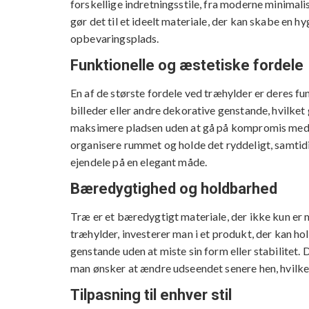
forskellige indretningsstile, fra moderne minimal
gør det til et ideelt materiale, der kan skabe en 
opbevaringsplads.
Funktionelle og æstetiske fordele
En af de største fordele ved træhylder er deres fun
billeder eller andre dekorative genstande, hvilket 
maksimere pladsen uden at gå på kompromis med s
organisere rummet og holde det ryddeligt, samtidi
ejendele på en elegant måde.
Bæredygtighed og holdbarhed
Træ er et bæredygtigt materiale, der ikke kun er 
træhylder, investerer man i et produkt, der kan ho
genstande uden at miste sin form eller stabilitet
man ønsker at ændre udseendet senere hen, hvilket 
Tilpasning til enhver stil