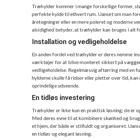
Træhylder kommer i mange forskellige former, stør
perfekte hylde til ethvert rum. Uanset om man for
åretegninger eller en mere poleret og moderne ver
alsidighed betyder, at træhylder kan bruges i alt
Installation og vedligeholdelse
En anden fordel ved træhylder er deres nemme inst
værktøjer for at blive monteret sikkert på væggen.
vedligeholdelse. Regelmæssig aftørring med en fug
hylderne skulle få ridser eller pletter over tid, k
oprindelige udseende.
En tidløs investering
Træhylder er ikke kun en praktisk løsning; de er o
Med deres evne til at kombinere skønhed og brugb
et hjem, der både er stilfuldt og organiseret. Uanse
en tidløs og elegant løsning.