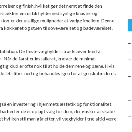
relser og finish, hvilket gør det nemt at finde den
etrækker en rustik hylde med synlige knaster og
sion, er der utallige muligheder at vælge imellem. Denne
 fra køkkenet og stuen til soveværelset og badeværelset.
allation. De fleste væghylder i træ kræver kun få
 Når de først er installeret, kræver de minimal
tig klud er ofte nok til at holde dem rene og pæne. Hvis
an de let slibes ned og behandles igen for at genskabe deres
gså en investering i hjemmets æstetik og funktionalitet.
arhed er de et oplagt valg for dem, der ønsker at skabe
t hvilken stil man går efter, vil væghylder i træ altid være