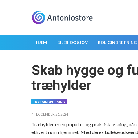
S
k
i
p
t
o
HJEM
BILER OG SJOV
BOLIGINDRETNING
c
o
Skab hygge og fu
n
t
træhylder
e
n
t
BOLIGINDRETNING
DECEMBER 26, 2024
Træhylder er en populær og praktisk løsning, når de
ethvert rum i hjemmet. Med deres tidløse udseen