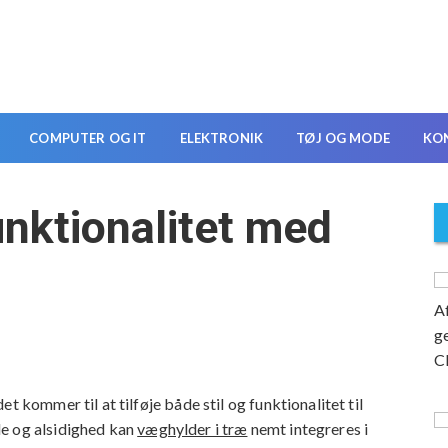
COMPUTER OG IT
ELEKTRONIK
TØJ OG MODE
KO
nktionalitet med
t kommer til at tilføje både stil og funktionalitet til
de og alsidighed kan
væghylder i træ
nemt integreres i