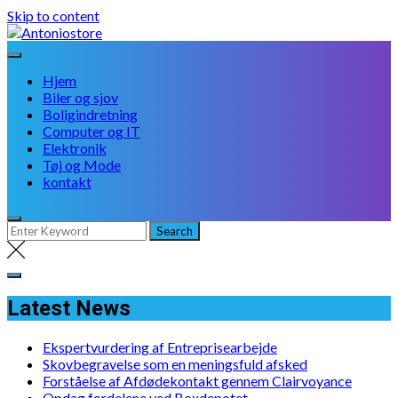
Skip to content
Hjem
Biler og sjov
Boligindretning
Computer og IT
Elektronik
Tøj og Mode
kontakt
Latest News
Ekspertvurdering af Entreprisearbejde
Skovbegravelse som en meningsfuld afsked
Forståelse af Afdødekontakt gennem Clairvoyance
Opdag fordelene ved Boxdepotet