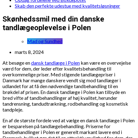
Skab den perfekte udestue med kvalitetsløsninger
Skønhedssmil med din danske
tandlægeoplevelse i Polen
Mad og Sundhed
marts 8, 2024
At besøge en
dansk tandlæge i Polen
kan være en overvejelse
værd for dem, der leder efter kvalitetsbehandling til
overkommelige priser. Med stigende tandlægepriser i
Danmark har mange danskere vendt sig mod tandlæger i
udlandet for at få den nødvendige tandbehandling til en
brøkdel af prisen. En dansk tandlæge i Polen kan tilbyde en
bred vifte af tandbehandlinger af høj kvalitet, herunder
tandrensning, tandudtrækning, rodbehandling og kosmetisk
tandpleje.
En af de største fordele ved at vælge en dansk tandlæge i Polen
er besparelsen på tandlægebehandling. Priserne for
tandbehandlinger i Polen er generelt markant lavere end i
Danmark, hvilket gør det til en attraktiv mulighed for dem, der