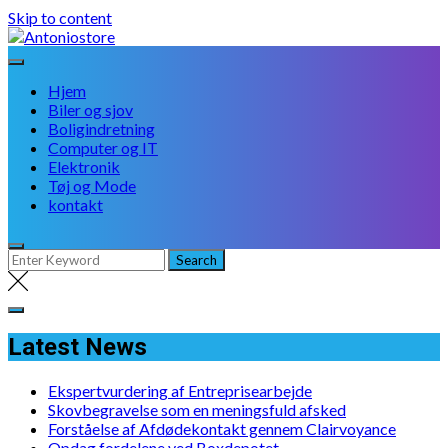
Skip to content
Hjem
Biler og sjov
Boligindretning
Computer og IT
Elektronik
Tøj og Mode
kontakt
Latest News
Ekspertvurdering af Entreprisearbejde
Skovbegravelse som en meningsfuld afsked
Forståelse af Afdødekontakt gennem Clairvoyance
Opdag fordelene ved Boxdepotet