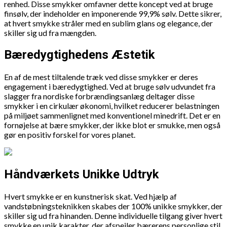
renhed. Disse smykker omfavner dette koncept ved at bruge
finsølv, der indeholder en imponerende 99,9% sølv. Dette sikrer,
at hvert smykke stråler med en sublim glans og elegance, der
skiller sig ud fra mængden.
Bæredygtighedens Æstetik
En af de mest tiltalende træk ved disse smykker er deres
engagement i bæredygtighed. Ved at bruge sølv udvundet fra
slagger fra nordiske forbrændingsanlæg deltager disse
smykker i en cirkulær økonomi, hvilket reducerer belastningen
på miljøet sammenlignet med konventionel minedrift. Det er en
fornøjelse at bære smykker, der ikke blot er smukke, men også
gør en positiv forskel for vores planet.
Håndværkets Unikke Udtryk
Hvert smykke er en kunstnerisk skat. Ved hjælp af
vandstøbningsteknikken skabes der 100% unikke smykker, der
skiller sig ud fra hinanden. Denne individuelle tilgang giver hvert
smykke en unik karakter, der afspejler bærerens personlige stil