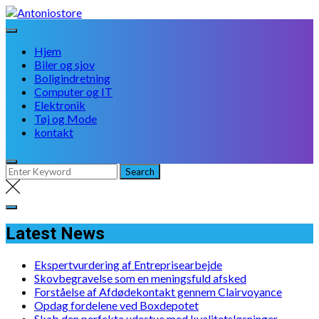
Skip
to
content
Hjem
Biler og sjov
Boligindretning
Computer og IT
Elektronik
Tøj og Mode
kontakt
Latest News
Ekspertvurdering af Entreprisearbejde
Skovbegravelse som en meningsfuld afsked
Forståelse af Afdødekontakt gennem Clairvoyance
Opdag fordelene ved Boxdepotet
Skab den perfekte udestue med kvalitetsløsninger