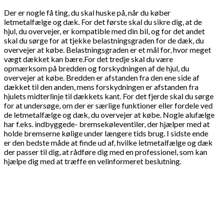
Der er nogle få ting, du skal huske på, når du køber
letmetalfælge og dæk. For det første skal du sikre dig, at de
hjul, du overvejer, er kompatible med din bil, og for det andet
skal du sørge for at tjekke belastningsgraden for de dæk, du
overvejer at købe. Belastningsgraden er et mål for, hvor meget
vægt dækket kan bære.For det tredje skal du være
opmærksom på bredden og forskydningen af de hjul, du
overvejer at købe. Bredden er afstanden fra den ene side af
dækket til den anden, mens forskydningen er afstanden fra
hjulets midterlinje til dækkets kant. For det fjerde skal du sørge
for at undersøge, om der er særlige funktioner eller fordele ved
de letmetalfælge og dæk, du overvejer at købe. Nogle alufælge
har f.eks. indbyggede- bremsekøleventiler, der hjælper med at
holde bremserne kølige under længere tids brug. I sidste ende
er den bedste måde at finde ud af, hvilke letmetalfælge og dæk
der passer til dig, at rådføre dig med en professionel, som kan
hjælpe dig med at træffe en velinformeret beslutning.