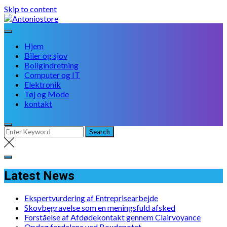
Skip to content
Hjem
Biler og sjov
Boligindretning
Computer og IT
Elektronik
Tøj og Mode
kontakt
Latest News
Ekspertvurdering af Entreprisearbejde
Skovbegravelse som en meningsfuld afsked
Forståelse af Afdødekontakt gennem Clairvoyance
Opdag fordelene ved Boxdepotet