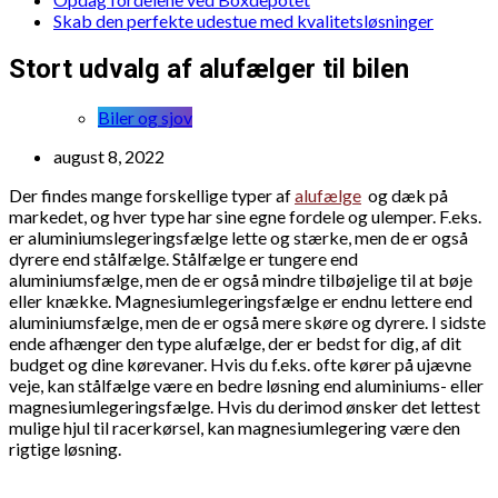
Skab den perfekte udestue med kvalitetsløsninger
Stort udvalg af alufælger til bilen
Biler og sjov
august 8, 2022
Der findes mange forskellige typer af
alufælge
og dæk på
markedet, og hver type har sine egne fordele og ulemper. F.eks.
er aluminiumslegeringsfælge lette og stærke, men de er også
dyrere end stålfælge. Stålfælge er tungere end
aluminiumsfælge, men de er også mindre tilbøjelige til at bøje
eller knække. Magnesiumlegeringsfælge er endnu lettere end
aluminiumsfælge, men de er også mere skøre og dyrere. I sidste
ende afhænger den type alufælge, der er bedst for dig, af dit
budget og dine kørevaner. Hvis du f.eks. ofte kører på ujævne
veje, kan stålfælge være en bedre løsning end aluminiums- eller
magnesiumlegeringsfælge. Hvis du derimod ønsker det lettest
mulige hjul til racerkørsel, kan magnesiumlegering være den
rigtige løsning.