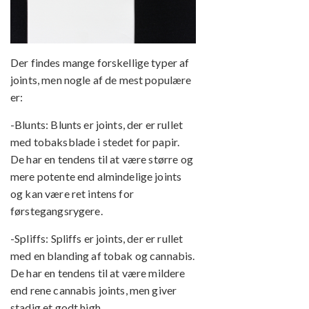
Der findes mange forskellige typer af
joints, men nogle af de mest populære
er:
-Blunts: Blunts er joints, der er rullet
med tobaksblade i stedet for papir.
De har en tendens til at være større og
mere potente end almindelige joints
og kan være ret intens for
førstegangsrygere.
-Spliffs: Spliffs er joints, der er rullet
med en blanding af tobak og cannabis.
De har en tendens til at være mildere
end rene cannabis joints, men giver
stadig et godt high.