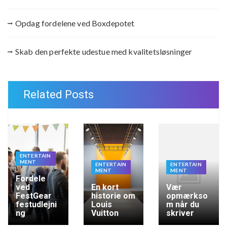
Opdag fordelene ved Boxdepotet
Skab den perfekte udestue med kvalitetsløsninger
Related Posts
ENTERTAIN
MENT
ENTERTAIN
ENTERTAIN
MENT
MENT
Fordele
ved
En kort
Vær
FestGear
historie om
opmærkso
festudlejni
Louis
m når du
ng
Vuitton
skriver