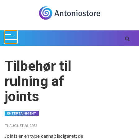
S
k
i
p
t
o
c
o
Tilbehør til
n
t
rulning af
e
n
joints
t
ENTERTAINMENT
AUGUST 26, 2022
Joints er en type cannabiscigaret; de