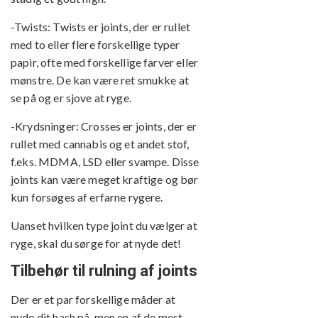
-Twists: Twists er joints, der er rullet
med to eller flere forskellige typer
papir, ofte med forskellige farver eller
mønstre. De kan være ret smukke at
se på og er sjove at ryge.
-Krydsninger: Crosses er joints, der er
rullet med cannabis og et andet stof,
f.eks. MDMA, LSD eller svampe. Disse
joints kan være meget kraftige og bør
kun forsøges af erfarne rygere.
Uanset hvilken type joint du vælger at
ryge, skal du sørge for at nyde det!
Tilbehør til rulning af joints
Der er et par forskellige måder at
nyde dit hash på, men en af de mest