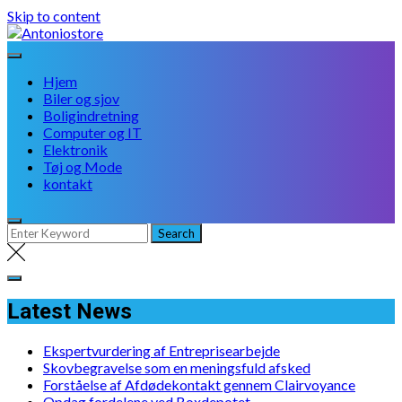
Skip to content
Hjem
Biler og sjov
Boligindretning
Computer og IT
Elektronik
Tøj og Mode
kontakt
Latest News
Ekspertvurdering af Entreprisearbejde
Skovbegravelse som en meningsfuld afsked
Forståelse af Afdødekontakt gennem Clairvoyance
Opdag fordelene ved Boxdepotet