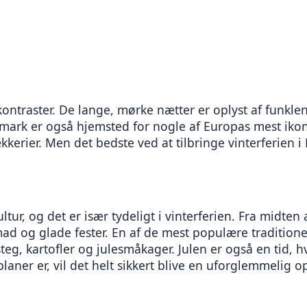
ntraster. De lange, mørke nætter er oplyst af funklen
rk er også hjemsted for nogle af Europas mest ikonis
kkerier. Men det bedste ved at tilbringe vinterferien 
ultur, og det er især tydeligt i vinterferien. Fra midt
l mad og glade fester. En af de mest populære tradition
eg, kartofler og julesmåkager. Julen er også en tid, 
er er, vil det helt sikkert blive en uforglemmelig opl