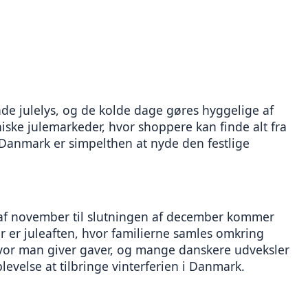
de julelys, og de kolde dage gøres hyggelige af 
ke julemarkeder, hvor shoppere kan finde alt fra 
i Danmark er simpelthen at nyde den festlige 
en af november til slutningen af december kommer 
er er juleaften, hvor familierne samles omkring 
hvor man giver gaver, og mange danskere udveksler 
evelse at tilbringe vinterferien i Danmark.