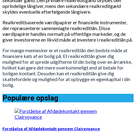
sekundær gæld. Den primære realkreditgæld skyldes den
oprindelige långiver, mens den sekundære realkreditgæld
skyldes eventuelle efterfølgende långivere.
Realkreditbaserede værdipapirer er finansielle instrumenter,
der repræsenterer sammenlagte realkreditlån. Disse
værdipapirer handles normalt på offentlige markeder, og de
giver investorerne en likvid måde at investere i realkreditlån på.
For mange mennesker er et realkreditlån den bedste måde at
finansiere køb af en bolig på. Et realkreditlån giver dig
mulighed for at sprede udgifterne til din bolig over en årrække,
hvilket kan gøre det mere overkommeligt end at betale for
boligen kontant. Desuden kan et realkreditlån give dig
skattefordele og mulighed for at opbygge en egenkapital i din
bolig.
Populære opslag
Forståelse af Afdødekontakt gennem Clairvoyance