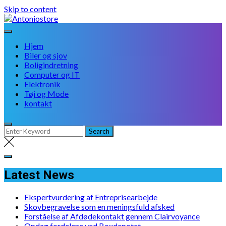
Skip to content
Hjem
Biler og sjov
Boligindretning
Computer og IT
Elektronik
Tøj og Mode
kontakt
Latest News
Ekspertvurdering af Entreprisearbejde
Skovbegravelse som en meningsfuld afsked
Forståelse af Afdødekontakt gennem Clairvoyance
Opdag fordelene ved Boxdepotet