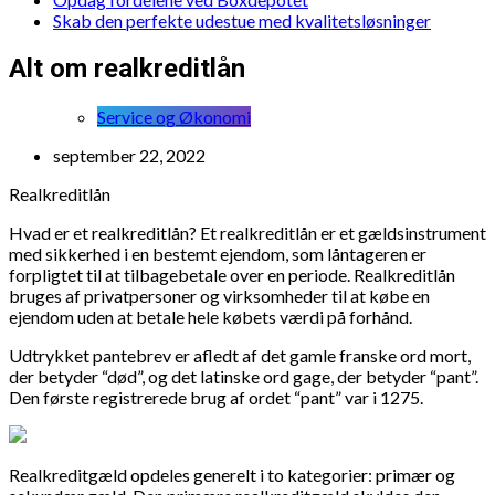
Skab den perfekte udestue med kvalitetsløsninger
Alt om realkreditlån
Service og Økonomi
september 22, 2022
Realkreditlån
Hvad er et realkreditlån? Et realkreditlån er et gældsinstrument
med sikkerhed i en bestemt ejendom, som låntageren er
forpligtet til at tilbagebetale over en periode. Realkreditlån
bruges af privatpersoner og virksomheder til at købe en
ejendom uden at betale hele købets værdi på forhånd.
Udtrykket pantebrev er afledt af det gamle franske ord mort,
der betyder “død”, og det latinske ord gage, der betyder “pant”.
Den første registrerede brug af ordet “pant” var i 1275.
Realkreditgæld opdeles generelt i to kategorier: primær og