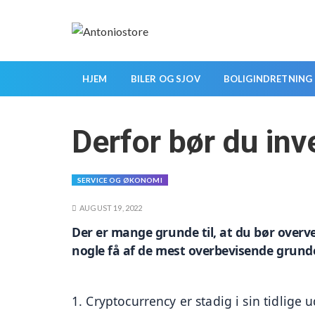
S
k
i
p
t
HJEM
BILER OG SJOV
BOLIGINDRETNING
o
c
Derfor bør du inv
o
n
t
SERVICE OG ØKONOMI
e
n
AUGUST 19, 2022
t
Der er mange grunde til, at du bør overvej
nogle få af de mest overbevisende grund
1. Cryptocurrency er stadig i sin tidlige ud