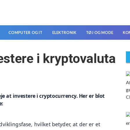
COMPUTER OG IT
ELEKTRONIK
TØJ OG MODE
KO
estere i kryptovaluta
e at investere i cryptocurrency. Her er blot 
e:
viklingsfase, hvilket betyder, at der er et 