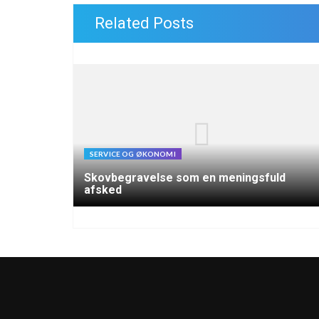
Related Posts
SERVICE OG ØKONOMI
Skovbegravelse som en meningsfuld
afsked