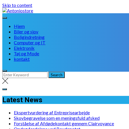
Skip to content
Hjem
Biler og sjov
Boligindretning
Computer og IT
Elektronik
Tøj og Mode
kontakt
Latest News
Ekspertvurdering af Entreprisearbejde
Skovbegravelse som en meningsfuld afsked
Forståelse af Afdødekontakt gennem Clairvoyance
Opdag fordelene ved Boxdepotet