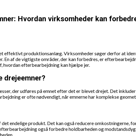
emner: Hvordan virksomheder kan forbedr
effektivt produktionsanlæg. Virksomheder søger derfor at identif
. En af de vigtigste områder, der kan forbedres, er efterbearbej
af, hvordan efterbearbejdning kan hjælpe jer.
e drejeemner?
sser, der udføres på emnet efter det er blevet drejet. Det inkluder
rbejdning er ofte nødvendigt, når emnerne har komplekse geometri
f det endelige produkt. Det kan også reducere omkostningerne, ford
efterbearbejdning også forbedre holdbarheden og modstandsdygtig
sheden.