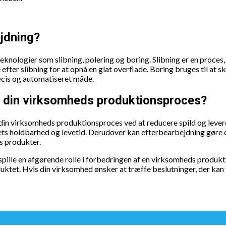
ejdning?
knologier som slibning, polering og boring. Slibning er en proces, 
efter slibning for at opnå en glat overflade. Boring bruges til at 
æcis og automatiseret måde.
e din virksomheds produktionsproces?
 din virksomheds produktionsproces ved at reducere spild og lever
ts holdbarhed og levetid. Derudover kan efterbearbejdning gøre
s produkter.
spille en afgørende rolle i forbedringen af en virksomheds produ
uktet. Hvis din virksomhed ønsker at træffe beslutninger, der ka