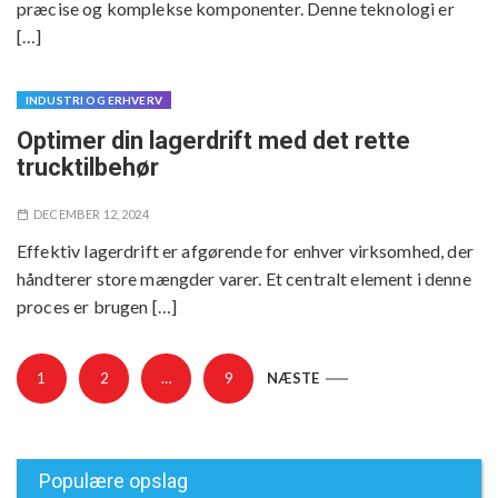
præcise og komplekse komponenter. Denne teknologi er
[…]
INDUSTRI OG ERHVERV
Optimer din lagerdrift med det rette
trucktilbehør
DECEMBER 12, 2024
Effektiv lagerdrift er afgørende for enhver virksomhed, der
håndterer store mængder varer. Et centralt element i denne
proces er brugen […]
N
1
2
…
9
NÆSTE
a
v
i
g
Populære opslag
a