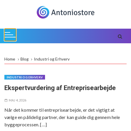
S
k
i
p
t
o
c
o
Home
Blog
Industri og Erhverv
n
t
e
INDUSTRI OG ERHVERV
n
Ekspertvurdering af Entreprisearbejde
t
MAJ 4, 2026
Når det kommer til entreprisearbejde, er det vigtigt at
vælge en pålidelig partner, der kan guide dig gennem hele
byggeprocessen. […]