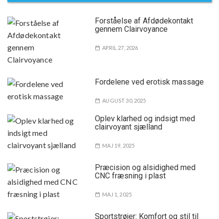
t
i
Forståelse af Afdødekontakt
gennem Clairvoyance
o
n
APRIL 27, 2026
t
i
l
Fordelene ved erotisk massage
i
AUGUST 30, 2025
n
d
Oplev klarhed og indsigt med
l
clairvoyant sjælland
æ
MAJ 19, 2025
g
Præcision og alsidighed med
CNC fræsning i plast
MAJ 1, 2025
Sportstrøjer: Komfort og stil til