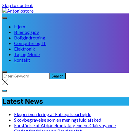
Skip to content
Hjem
Biler og sjov
Boligindretning
Computer og IT
Elektronik
Tøj og Mode
kontakt
Latest News
Ekspertvurdering af Entreprisearbejde
Skovbegravelse som en meningsfuld afsked
Forståelse af Afdødekontakt gennem Clairvoyance
Opdag fordelene ved Boxdepotet