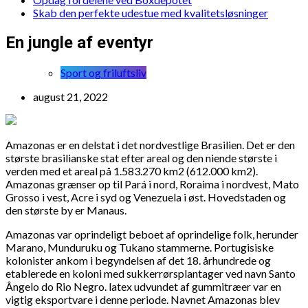
Skab den perfekte udestue med kvalitetsløsninger
En jungle af eventyr
Sport og friluftsliv
august 21, 2022
Amazonas er en delstat i det nordvestlige Brasilien. Det er den
største brasilianske stat efter areal og den niende største i
verden med et areal på 1.583.270 km2 (612.000 km2).
Amazonas grænser op til Pará i nord, Roraima i nordvest, Mato
Grosso i vest, Acre i syd og Venezuela i øst. Hovedstaden og
den største by er Manaus.
Amazonas var oprindeligt beboet af oprindelige folk, herunder
Marano, Munduruku og Tukano stammerne. Portugisiske
kolonister ankom i begyndelsen af det 18. århundrede og
etablerede en koloni med sukkerrørsplantager ved navn Santo
Ângelo do Rio Negro. latex udvundet af gummitræer var en
vigtig eksportvare i denne periode. Navnet Amazonas blev