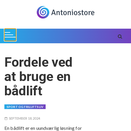
S
k
i
p
t
o
c
o
Fordele ved
n
t
at bruge en
e
n
bådlift
t
SPORT OG FRILUFTSLIV
SEPTEMBER 18, 2024
En bådlift er en uundværlig løsning for