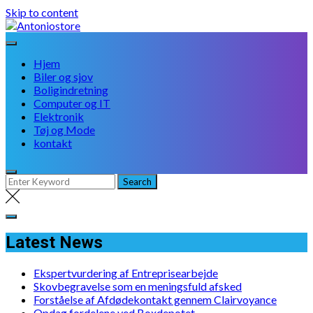
Skip to content
Hjem
Biler og sjov
Boligindretning
Computer og IT
Elektronik
Tøj og Mode
kontakt
Latest News
Ekspertvurdering af Entreprisearbejde
Skovbegravelse som en meningsfuld afsked
Forståelse af Afdødekontakt gennem Clairvoyance
Opdag fordelene ved Boxdepotet