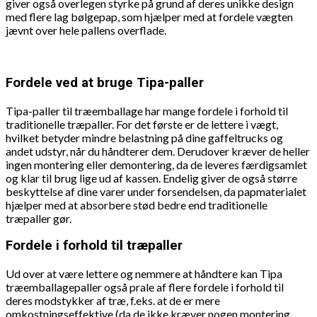
giver også overlegen styrke på grund af deres unikke design
med flere lag bølgepap, som hjælper med at fordele vægten
jævnt over hele pallens overflade.
Fordele ved at bruge Tipa-paller
Tipa-paller til træemballage har mange fordele i forhold til
traditionelle træpaller. For det første er de lettere i vægt,
hvilket betyder mindre belastning på dine gaffeltrucks og
andet udstyr, når du håndterer dem. Derudover kræver de heller
ingen montering eller demontering, da de leveres færdigsamlet
og klar til brug lige ud af kassen. Endelig giver de også større
beskyttelse af dine varer under forsendelsen, da papmaterialet
hjælper med at absorbere stød bedre end traditionelle
træpaller gør.
Fordele i forhold til træpaller
Ud over at være lettere og nemmere at håndtere kan Tipa
træemballagepaller også prale af flere fordele i forhold til
deres modstykker af træ, f.eks. at de er mere
omkostningseffektive (da de ikke kræver nogen montering