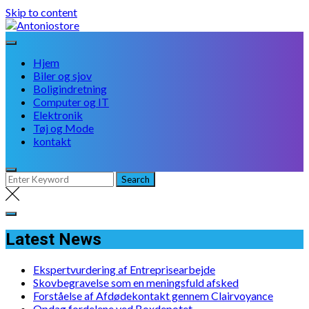
Skip to content
Hjem
Biler og sjov
Boligindretning
Computer og IT
Elektronik
Tøj og Mode
kontakt
Latest News
Ekspertvurdering af Entreprisearbejde
Skovbegravelse som en meningsfuld afsked
Forståelse af Afdødekontakt gennem Clairvoyance
Opdag fordelene ved Boxdepotet