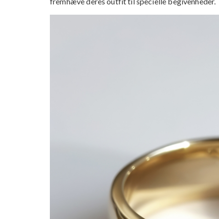
fremhæve deres outfit til specielle begivenheder.