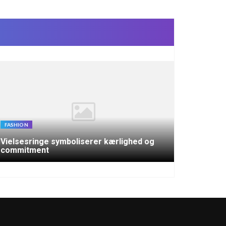
FASHION
Vielsesringe symboliserer kærlighed og
commitment