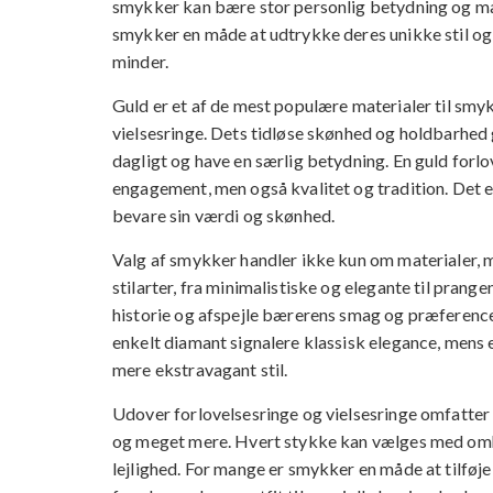
smykker kan bære stor personlig betydning og mar
smykker en måde at udtrykke deres unikke stil og
minder.
Guld er et af de mest populære materialer til smyk
vielsesringe. Dets tidløse skønhed og holdbarhed g
dagligt og have en særlig betydning. En guld forl
engagement, men også kvalitet og tradition. Det e
bevare sin værdi og skønhed.
Valg af smykker handler ikke kun om materialer,
stilarter, fra minimalistiske og elegante til pran
historie og afspejle bærerens smag og præference
enkelt diamant signalere klassisk elegance, mens
mere ekstravagant stil.
Udover forlovelsesringe og vielsesringe omfatte
og meget mere. Hvert stykke kan vælges med omh
lejlighed. For mange er smykker en måde at tilføje 