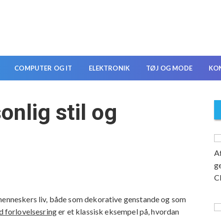
COMPUTER OG IT
ELEKTRONIK
TØJ OG MODE
KO
onlig stil og
 menneskers liv, både som dekorative genstande og som
d forlovelsesring
er et klassisk eksempel på, hvordan