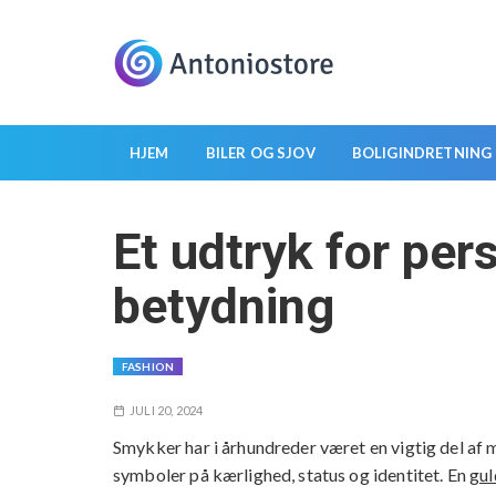
S
k
i
p
t
o
HJEM
BILER OG SJOV
BOLIGINDRETNING
c
o
Et udtryk for pers
n
t
betydning
e
n
t
FASHION
JULI 20, 2024
Smykker har i århundreder været en vigtig del af
symboler på kærlighed, status og identitet. En
gul