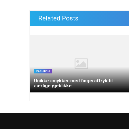
Related Posts
FASHION
Unikke smykker med fingeraftryk til
særlige øjeblikke