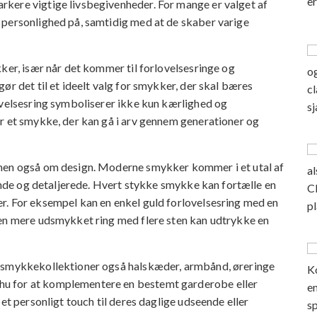
kere vigtige livsbegivenheder. For mange er valget af
 personlighed på, samtidig med at de skaber varige
ker, især når det kommer til forlovelsesringe og
ør det til et ideelt valg for smykker, der skal bæres
ovelsesring symboliserer ikke kun kærlighed og
r et smykke, der kan gå i arv gennem generationer og
 men også om design. Moderne smykker kommer i et utal af
gende og detaljerede. Hvert stykke smykke kan fortælle en
r. For eksempel kan en enkel guld forlovelsesring med en
 en mere udsmykket ring med flere sten kan udtrykke en
r smykkekollektioner også halskæder, armbånd, øreringe
u for at komplementere en bestemt garderobe eller
et personligt touch til deres daglige udseende eller