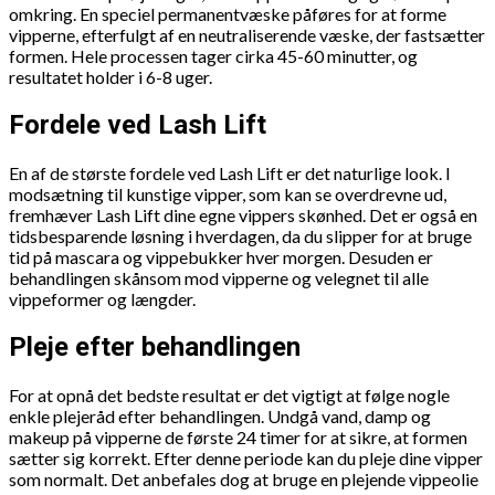
omkring. En speciel permanentvæske påføres for at forme
vipperne, efterfulgt af en neutraliserende væske, der fastsætter
formen. Hele processen tager cirka 45-60 minutter, og
resultatet holder i 6-8 uger.
Fordele ved Lash Lift
En af de største fordele ved Lash Lift er det naturlige look. I
modsætning til kunstige vipper, som kan se overdrevne ud,
fremhæver Lash Lift dine egne vippers skønhed. Det er også en
tidsbesparende løsning i hverdagen, da du slipper for at bruge
tid på mascara og vippebukker hver morgen. Desuden er
behandlingen skånsom mod vipperne og velegnet til alle
vippeformer og længder.
Pleje efter behandlingen
For at opnå det bedste resultat er det vigtigt at følge nogle
enkle plejeråd efter behandlingen. Undgå vand, damp og
makeup på vipperne de første 24 timer for at sikre, at formen
sætter sig korrekt. Efter denne periode kan du pleje dine vipper
som normalt. Det anbefales dog at bruge en plejende vippeolie