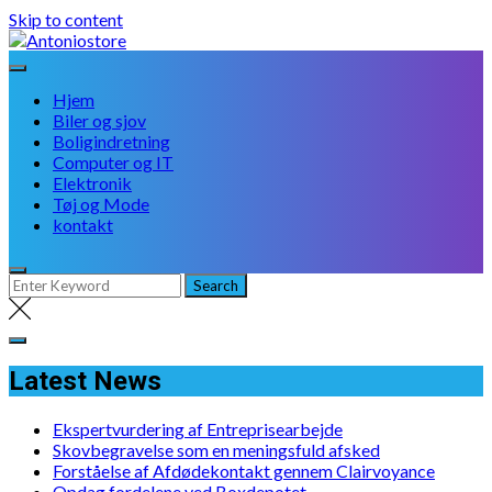
Skip to content
Hjem
Biler og sjov
Boligindretning
Computer og IT
Elektronik
Tøj og Mode
kontakt
Latest News
Ekspertvurdering af Entreprisearbejde
Skovbegravelse som en meningsfuld afsked
Forståelse af Afdødekontakt gennem Clairvoyance
Opdag fordelene ved Boxdepotet