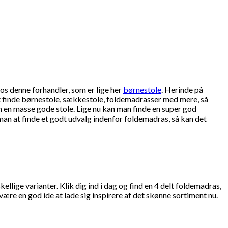
os denne forhandler, som er lige her
børnestole
. Herinde på
t finde børnestole, sækkestole, foldemadrasser med mere, så
m en masse gode stole. Lige nu kan man finde en super god
an at finde et godt udvalg indenfor foldemadras, så kan det
lige varianter. Klik dig ind i dag og find en 4 delt foldemadras,
re en god ide at lade sig inspirere af det skønne sortiment nu.