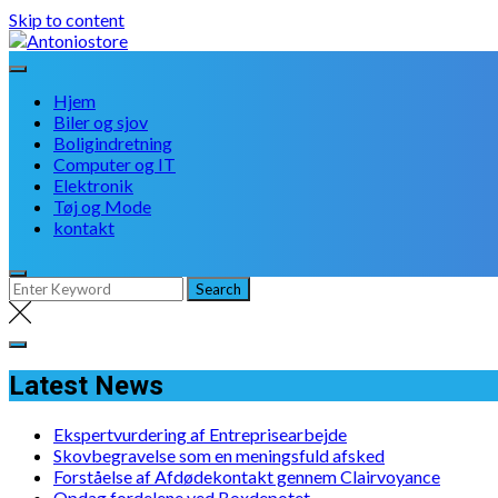
Skip to content
Hjem
Biler og sjov
Boligindretning
Computer og IT
Elektronik
Tøj og Mode
kontakt
Latest News
Ekspertvurdering af Entreprisearbejde
Skovbegravelse som en meningsfuld afsked
Forståelse af Afdødekontakt gennem Clairvoyance
Opdag fordelene ved Boxdepotet