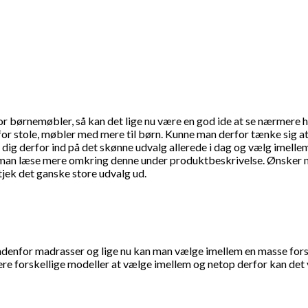
or børnemøbler, så kan det lige nu være en god ide at se nærmere h
for stole, møbler med mere til børn. Kunne man derfor tænke sig a
dig derfor ind på det skønne udvalg allerede i dag og vælg imelle
n man læse mere omkring denne under produktbeskrivelse. Ønsker m
jek det ganske store udvalg ud.
denfor madrasser og lige nu kan man vælge imellem en masse forskel
e forskellige modeller at vælge imellem og netop derfor kan det væ