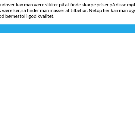
rudover kan man være sikker på at finde skarpe priser på disse mø
s værelser, så finder man masser af tilbehør. Netop her kan man ogs
d børnestol i god kvalitet.