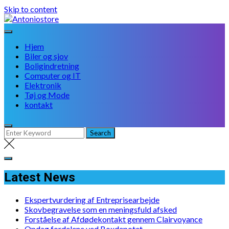
Skip to content
Hjem
Biler og sjov
Boligindretning
Computer og IT
Elektronik
Tøj og Mode
kontakt
Latest News
Ekspertvurdering af Entreprisearbejde
Skovbegravelse som en meningsfuld afsked
Forståelse af Afdødekontakt gennem Clairvoyance
Opdag fordelene ved Boxdepotet