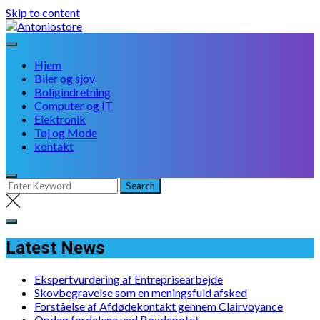
Skip to content
Hjem
Biler og sjov
Boligindretning
Computer og IT
Elektronik
Tøj og Mode
kontakt
Latest News
Ekspertvurdering af Entreprisearbejde
Skovbegravelse som en meningsfuld afsked
Forståelse af Afdødekontakt gennem Clairvoyance
Opdag fordelene ved Boxdepotet