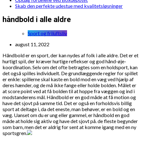
Skab den perfekte udestue med kvalitetsløsninger
håndbold i alle aldre
Sport og friluftsliv
august 11, 2022
Håndbold er en sport, der kan nydes af folk i alle aldre. Det er et
hurtigt spil, der kræver hurtige reflekser og god hånd-øje-
koordination. Selv om det ofte betragtes som en holdsport, kan
det også spilles individuelt. De grundlæggende regler for spillet
er enkle: spillerne skal kaste en bold mod en væg ved hjælp af
deres hænder, og de må ikke fange eller holde bolden. Målet er
at score point ved at få bolden til at hoppe fra væggen og ind i
modstanderens mål. Håndbold er en god måde at få motion og
have det sjovt på samme tid. Det er også en forholdsvis billig
sport at deltage i, da det eneste, man behøver, er en bold og en
væg. Uanset om du er ung eller gammel, er håndbold en god
måde at holde sig aktiv og have det sjovt på. de fleste begynder
som barn, men det er aldrig for sent at komme igang med en ny
sportsgren.